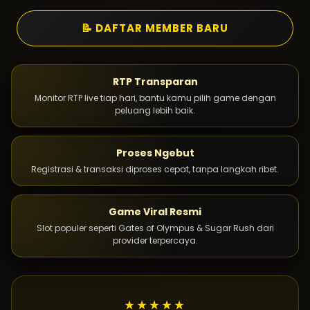
📝 DAFTAR MEMBER BARU
RTP Transparan
Monitor RTP live tiap hari, bantu kamu pilih game dengan
peluang lebih baik.
Proses Ngebut
Registrasi & transaksi diproses cepat, tanpa langkah ribet.
Game Viral Resmi
Slot populer seperti Gates of Olympus & Sugar Rush dari
provider terpercaya.
★★★★★